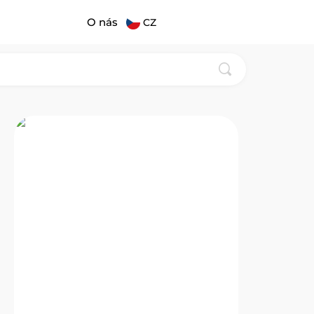
O nás
CZ