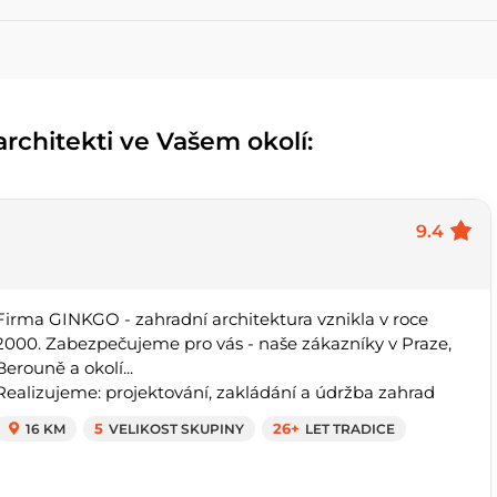
rchitekti ve Vašem okolí:
9.4
Firma GINKGO - zahradní architektura vznikla v roce
2000. Zabezpečujeme pro vás - naše zákazníky v Praze,
Berouně a okolí...
Realizujeme: projektování, zakládání a údržba zahrad
16 KM
5
VELIKOST SKUPINY
26+
LET TRADICE