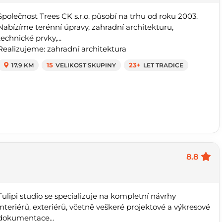
Společnost Trees CK s.r.o. působí na trhu od roku 2003.
Nabízíme terénní úpravy, zahradní architekturu,
technické prvky,...
Realizujeme: zahradní architektura
17.9 KM
15
VELIKOST SKUPINY
23+
LET TRADICE
8.8
Tulipi studio se specializuje na kompletní návrhy
interiérů, exteriérů, včetně veškeré projektové a výkresové
dokumentace...