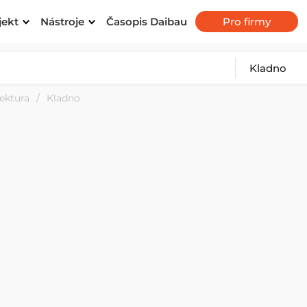
jekt
Nástroje
Časopis Daibau
Pro firmy
tektura
Kladno