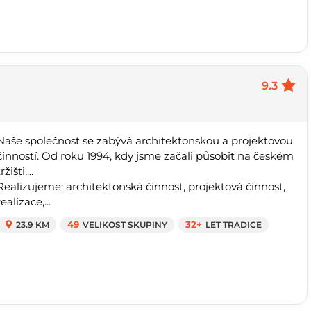
9.3
Naše společnost se zabývá architektonskou a projektovou
činností. Od roku 1994, kdy jsme začali působit na českém
ržišti,...
Realizujeme: architektonská činnost, projektová činnost,
realizace,...
23.9 KM
49
VELIKOST SKUPINY
32+
LET TRADICE