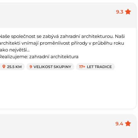
9.3
Naše společnost se zabývá zahradní architekturou. Naši
architekti vnímají proměnlivost přírody v průběhu roku
jako největší...
Realizujeme: zahradní architektura
25.5 KM
9
VELIKOST SKUPINY
17+
LET TRADICE
9.4