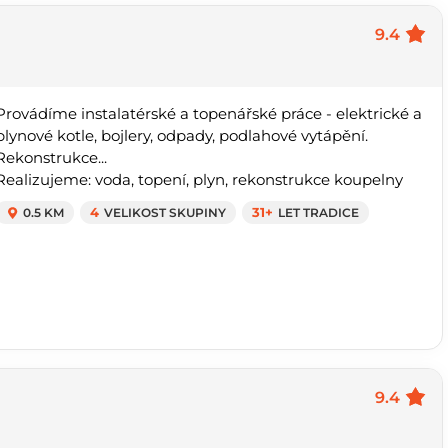
9.4
Provádíme instalatérské a topenářské práce - elektrické a
plynové kotle, bojlery, odpady, podlahové vytápění.
Rekonstrukce...
Realizujeme: voda, topení, plyn, rekonstrukce koupelny
0.5 KM
4
VELIKOST SKUPINY
31+
LET TRADICE
9.4