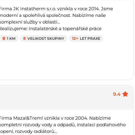
Firma JK Instatherm s.r.o. vznikla v roce 2014. Jsme
moderní a spolehlivá společnost. Nabízíme naše
komplexní služby v oblasti...
Realizujeme: Instalatérské a topenářské práce
1 KM
8
VELIKOST SKUPINY
12+
LET PRAXE
9.4
Firma Mazal&Treml vznikla v roce 2004. Nabízíme
kompletní rozvody vody a odpadů, instalaci podlahového
topení, rozvody radiátorů...