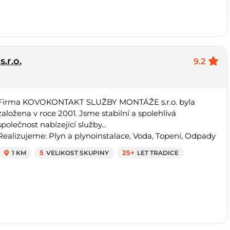
r.o.
9.2
Firma KOVOKONTAKT SLUŽBY MONTÁŽE s.r.o. byla
založena v roce 2001. Jsme stabilní a spolehlivá
společnost nabízející služby...
Realizujeme: Plyn a plynoinstalace, Voda, Topení, Odpady
1 KM
5
VELIKOST SKUPINY
25+
LET TRADICE