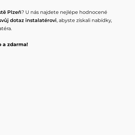
stě Plzeň
? U nás najdete nejlépe hodnocené
svůj dotaz instalatérovi
, abyste získali nabídky,
atéra.
o a zdarma!