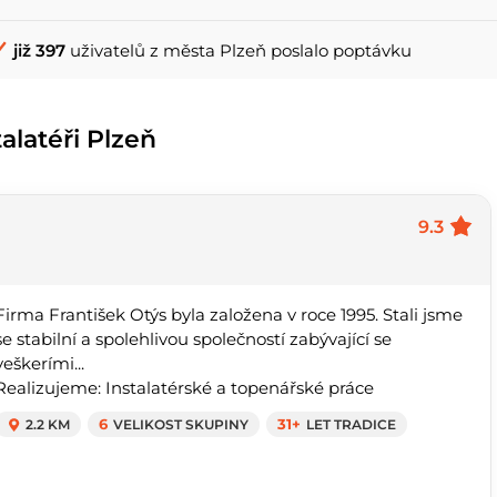
již 397
uživatelů z města Plzeň poslalo poptávku
alatéři Plzeň
9.3
Firma František Otýs byla založena v roce 1995. Stali jsme
se stabilní a spolehlivou společností zabývající se
veškerími...
Realizujeme: Instalatérské a topenářské práce
2.2 KM
6
VELIKOST SKUPINY
31+
LET TRADICE