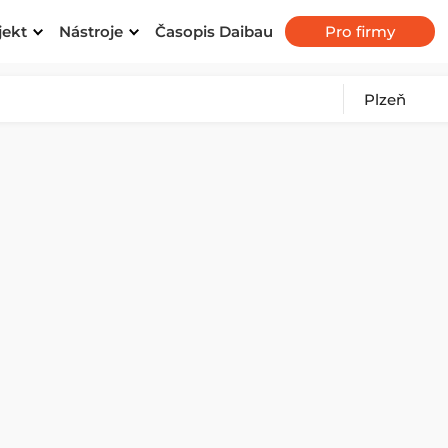
jekt
Nástroje
Časopis Daibau
Pro firmy