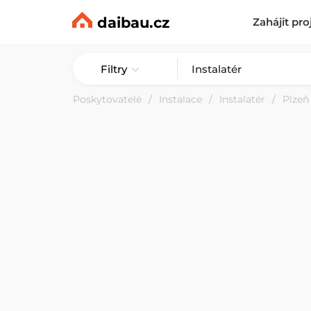
daibau.cz
Zahájit pro
Filtry
Poskytovatelé
Instalace
Instalatér
Plzeň