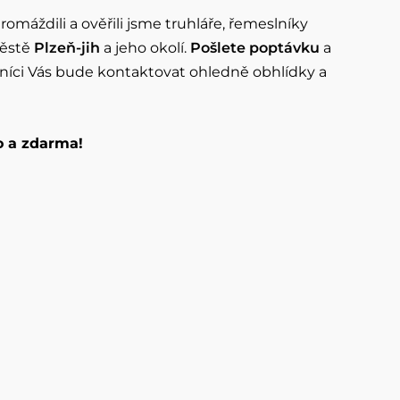
romáždili a ověřili jsme truhláře, řemeslníky
městě
Plzeň-jih
a jeho okolí.
Pošlete poptávku
a
slníci Vás bude kontaktovat ohledně obhlídky a
o a zdarma!