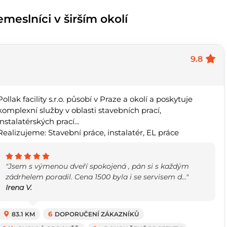
meslníci v širším okolí
9.8
Pollak facility s.r.o. působí v Praze a okolí a poskytuje
komplexní služby v oblasti stavebních prací,
instalatérských prací...
Realizujeme: Stavební práce, instalatér, EL práce
"Jsem s výmenou dveří spokojená , pán si s každým
zádrhelem poradil. Cena 1500 byla i se servisem d..."
Irena V.
83.1 KM
6
DOPORUČENÍ ZÁKAZNÍKŮ