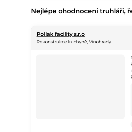
Nejlépe ohodnoceni truhláři, ře
Pollak facility s.r.o
Rekonstrukce kuchyně, Vinohrady