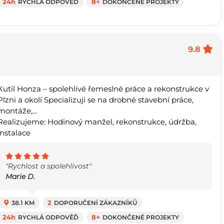
24h
RYCHLÁ ODPOVĚĎ
8+
DOKONČENÉ PROJEKTY
9.8
Kutil Honza – spolehlivé řemeslné práce a rekonstrukce v
Plzni a okolí Specializuji se na drobné stavební práce,
montáže,...
Realizujeme: Hodinový manžel, rekonstrukce, údržba,
instalace
"Rychlost a spolehlivost"
Marie D.
38.1 KM
2
DOPORUČENÍ ZÁKAZNÍKŮ
24h
RYCHLÁ ODPOVĚĎ
8+
DOKONČENÉ PROJEKTY