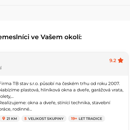
emeslníci ve Vašem okolí:
9.2
í
Firma TB stav s.r.o. působí na českém trhu od roku 2007.
Nabízíme plastová, hliníková okna a dveře, garážová vrata,
olety,...
Realizujeme: okna a dveře, stínící technika, stavební
práce, rodinné...
21 KM
5
VELIKOST SKUPINY
19+
LET TRADICE