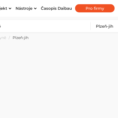
jekt
Nástroje
Časopis Daibau
Pro firmy
yně
Plzeň-jih