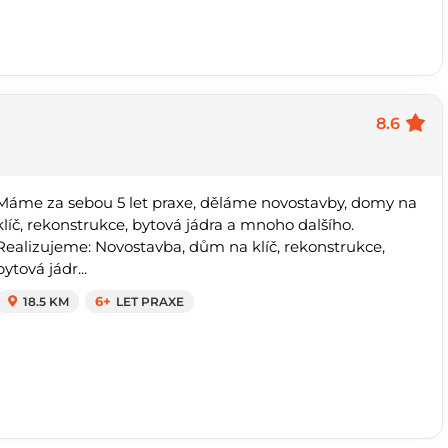
8.6
Máme za sebou 5 let praxe, děláme novostavby, domy na
klíč, rekonstrukce, bytová jádra a mnoho dalšího.
Realizujeme: Novostavba, dům na klíč, rekonstrukce,
bytová jádr...
18.5 KM
6+
LET PRAXE