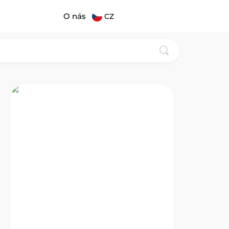
O nás
CZ